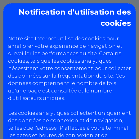
Notification d'utilisation des
cookies
CheckUpAuto
Notre site Internet utilise des cookies pour
Cookies et technologies
améliorer votre expérience de navigation et
surveiller les performances du site. Certains
similaires
cookies, tels que les cookies analytiques,
nécessitent votre consentement pour collecter
des données sur la fréquentation du site. Ces
La politique d’utilisation des cookies
données comprennent le nombre de fois
Qu’est-ce que les cookies et comment les gérer
qu'une page est consultée et le nombre
? Lors de la consultation du site, des
d'utilisateurs uniques.
informations relatives à votre navigation sont
ainsi enregistrées dans des fichiers « cookies »
Les cookies analytiques collectent uniquement
installés sur votre terminal, sous réserve de
des données de connexion et de navigation,
votre consentement lors de votre première
telles que l'adresse IP affectée à votre terminal,
consultation du site (bannière cookies). Vos
les dates et heures de connexion et de