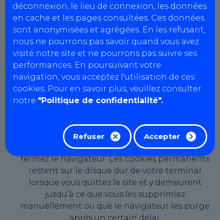
paramétrages concernant les cookies peuvent
déconnexion, le lieu de connexion, les données
être modifiés à tout moment dans les
en cache et les pages consultées. Ces données
conditions décrites ci-dessous. Un cookie est
sont anonymisées et agrégées. En les refusant,
un petit fichier texte transféré sur votre
nous ne pourrons pas savoir quand vous avez
ordinateur, smartphone ou tablette par le biais
visité notre site et ne pourrons pas suivre ses
de votre navigateur Internet. Temporaires
performances. En poursuivant votre
(cookies de session) ou permanents, les cookies
navigation, vous acceptez l'utilisation de ces
sont enregistrés sur le disque dur de votre
cookies. Pour en savoir plus, veuillez consulter
terminal lorsque vous visitez notre site, afin de
notre
"Politique de confidentialité".
permettre à AutoBilan-Systems de vous
reconnaître lors de vos visites ultérieures. Les
cookies de session sont actifs le temps de votre
Refuser
Accepter
visite uniquement et supprimés lorsque vous
fermez le navigateur. Les cookies permanents
restent sur le disque dur de votre terminal
lorsque vous quittez le site et y demeurent
jusqu’à ce que vous les supprimiez
manuellement ou que le navigateur les purge
après un certain délai.